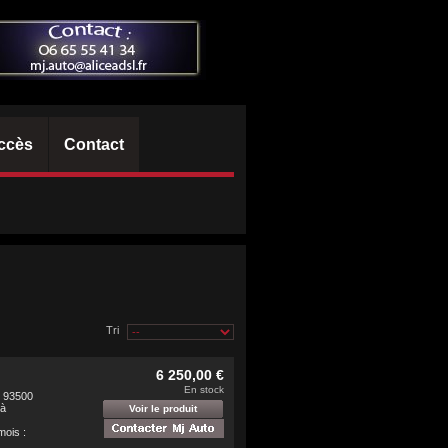
ccès
Contact
Tri
6 250,00 €
En stock
, 93500
 à
Voir le produit
,
mois :