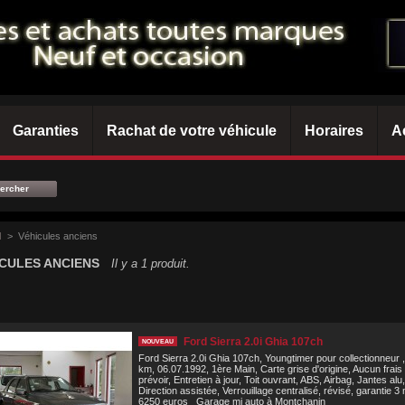
Garanties
Rachat de votre véhicule
Horaires
A
l
>
Véhicules anciens
CULES ANCIENS
Il y a 1 produit.
Ford Sierra 2.0i Ghia 107ch
NOUVEAU
Ford Sierra 2.0i Ghia 107ch, Youngtimer pour collectionneur 
km, 06.07.1992, 1ère Main, Carte grise d'origine, Aucun frais
prévoir, Entretien à jour, Toit ouvrant, ABS, Airbag, Jantes alu
Direction assistée, Verrouillage centralisé, révisé, garantie 3 
6250 euros Garage mj auto à Montchanin