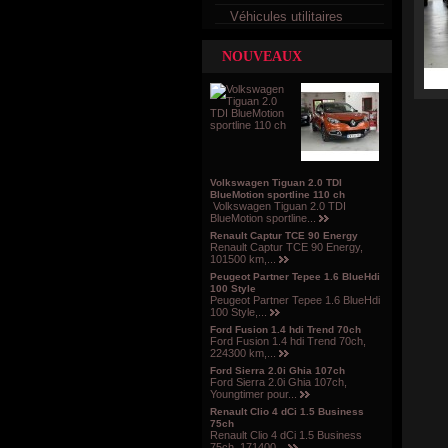
Véhicules utilitaires
NOUVEAUX
Volkswagen Tiguan 2.0 TDI
BlueMotion sportline 110 ch
Volkswagen Tiguan 2.0 TDI
BlueMotion sportline...
Renault Captur TCE 90 Energy
Renault Captur TCE 90 Energy,
101500 km,...
Peugeot Partner Tepee 1.6 BlueHdi
100 Style
Peugeot Partner Tepee 1.6 BlueHdi
100 Style,...
Ford Fusion 1.4 hdi Trend 70ch
Ford Fusion 1.4 hdi Trend 70ch,
224300 km,...
Ford Sierra 2.0i Ghia 107ch
Ford Sierra 2.0i Ghia 107ch,
Youngtimer pour...
Renault Clio 4 dCi 1.5 Business
75ch
Renault Clio 4 dCi 1.5 Business
75ch, 171400...